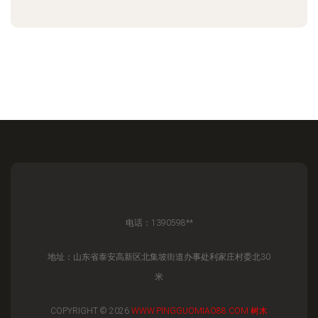
电话：1390598**
地址：山东省泰安高新区北集坡街道办事处利家庄村委北30
米
COPYRIGHT © 2026
WWW.PINGGUOMIAO88.COM
树木