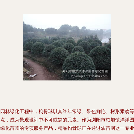
在园林绿化工程中，枸骨球以其终年常绿、果色鲜艳、树形紧凑
特点，成为景观设计中不可或缺的元素。作为浏阳市柏加镇洋洋
林绿化苗圃的专项服务产品，精品枸骨球正在通过农苗网这一专